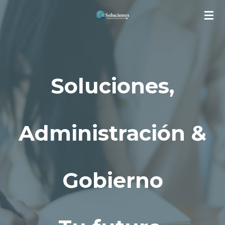
Ir
al
contenido
principal
Soluciones,
Administración &
Gobierno