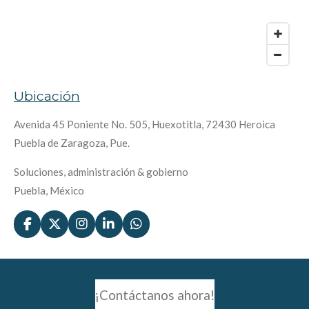
Ubicación
Avenida 45 Poniente No. 505, Huexotitla, 72430 Heroica
Puebla de Zaragoza, Pue.
Soluciones, administración & gobierno
Puebla, México
F
X
I
L
W
a
n
i
h
c
s
n
a
e
t
k
t
b
a
e
s
o
g
d
A
¡Contáctanos ahora!
o
r
I
p