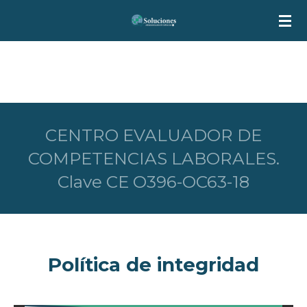
Ir
al
contenido
principal
CENTRO EVALUADOR DE
COMPETENCIAS LABORALES.
Clave CE O396-OC63-18
Política de integridad